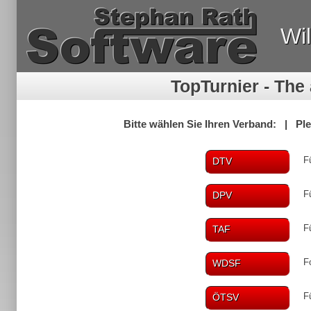
Wi
TopTurnier - The
Bitte wählen Sie Ihren Verband: | Plea
F
DTV
F
DPV
F
TAF
F
WDSF
F
ÖTSV